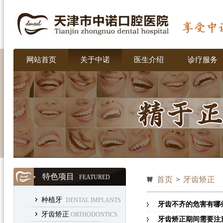
网站首页
关于中诺
医生介绍
诊疗服务
特色项目
FEATURED
首页
>
牙齿矫正
种植牙
DENTAL IMPLANTS
牙齿不齐的危害有哪
牙齿矫正
ORTHODONTICS
牙齿矫正期间需要注