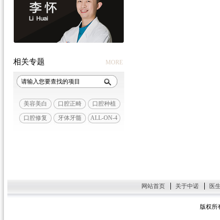
相关专题
MORE
美容美白
口腔正畸
口腔种植
口腔修复
牙体牙髓
ALL-ON-4
网站首页
关于中诺
医
版权所