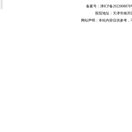
备案号：津ICP备2022008878
医院地址：天津市南开
网站声明：本站内容仅供参考，